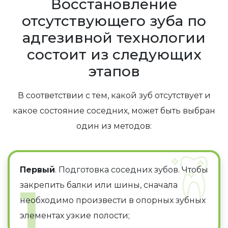
Восстановление
конечно, для этого необходим качественный
отсутствующего зуба по
материал для изготовления и надлежащий
адгезивной технологии
уход за изделием на весь период
состоит из следующих
использования.
этапов
В соответствии с тем, какой зуб отсутствует и
какое состояние соседних, может быть выбран
один из методов:
Первый
. Подготовка соседних зубов. Чтобы
1
закрепить балки или шины, сначала
необходимо произвести в опорных зубных
элементах узкие полости;