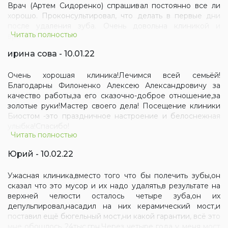
Врач (Артем Сидоренко) спрашивал постоянно все ли
хорошо. Проконсультировал, что делать в первые дни
после удаления зуба. Очень довольна клиникой и
Читать полностью
врачом.
ирина сова - 10.01.22
Очень хорошая клиника!Лечимся всей семьёй!
Благодарны Филоненко Алексею Александровичу за
качество работы,за его сказочно-доброе отношение,за
золотые руки!Мастер своего дела! Посещение клиники
Биостом -это праздничное настроение и белоснежная
улыбка!Спасибо!
Читать полностью
Юрий - 10.02.22
Ужасная клиника,вместо того что бы полечить зубы,он
сказал что это мусор и их надо удалять,в результате на
верхней челюсти осталось четыре зуба,он их
депульпировал,насадил на них керамический мост,и
поставил ещё бюгельный мост,ни какой гарантии, всё это
мне обошлось 24тыс.грн.Через четыре года у меня мост