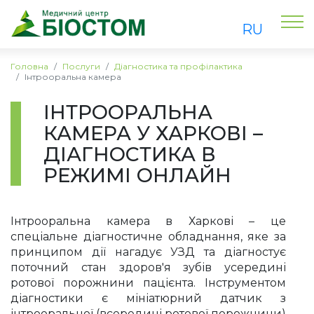
RU
Головна
Послуги
Діагностика та профілактика
Інтрооральна камера
ІНТРООРАЛЬНА
КАМЕРА У ХАРКОВІ –
ДІАГНОСТИКА В
РЕЖИМІ ОНЛАЙН
Інтрооральна камера в Харкові – це
спеціальне діагностичне обладнання, яке за
принципом дії нагадує УЗД та діагностує
поточний стан здоров'я зубів усередині
ротової порожнини пацієнта. Інструментом
діагностики є мініатюрний датчик з
інтрооральної (всередині ротової порожнини)