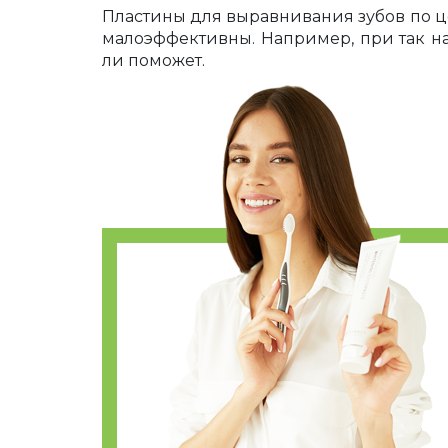
Пластины для выравнивания зубов по ц
малоэффективны. Например, при так н
ли поможет.
В то же время, ортодонты в некоторых
начальном этапе. После их ношения м
эффекта нужно носить пластинку миниму
Длительность лечения прикуса с его пр
Противопоказания д
Пластинки не устанавливаются пациента
Перед установкой любых ортодонтичес
здоровы перед началом пути выравнива
устранить кариес, пародонтит, гингивит, 
Если наш пациент – это ребенок, сто
пластинок в зависимости от возраста и
поэтому они могут научиться самостоят