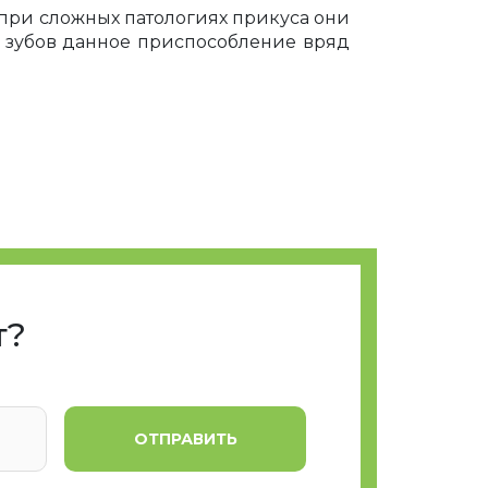
 при сложных патологиях прикуса они
 зубов данное приспособление вряд
аппарата для исправления прикуса на
роцедуры. Для достижения желаемого
на зубы
олеваний зубов и десен.
т?
рта. Очень важно, чтобы зубы были
ациент посещает стоматолога, чтобы
ешение о целесообразности ношения
ОТПРАВИТЬ
ают высоким уровнем ответственности,
оломаться или вообще потеряться.