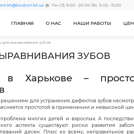
tom.kh@biostom.kh.ua
Пн-Сб: 9.00 - 20.00 / Вс: 9.00 - 15.00
ГЛАВНАЯ
О НАС
НАШИ РАБОТЫ
ЦЕ
ы для выравнивания зубов
ВЫРАВНИВАНИЯ ЗУБОВ
ы в Харькове – прост
в
 решением для устранения дефектов зубов несмотр
ъясняется простотой в применении и невысокой цен
проблема многих детей и взрослых. А последств
кого аспекта существуют риски развития забо
олеваний десен. Плюс ко всему, неправильное ра