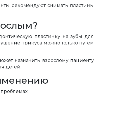
одонты рекомендуют снимать пластины
рослым?
донтическую пластинку на зубы для
арушение прикуса можно только путем
может назначить взрослому пациенту
я детей.
рименению
 проблемах: