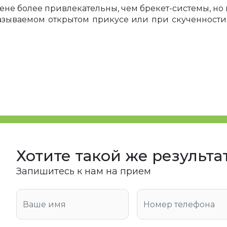
ене более привлекательны, чем брекет-системы, но
азываемом открытом прикусе или при скученности
 случаях назначают пластины взрослым в качестве 
огут назначить установку брекетов или другие п
м по 22 часа в сутки.
именением может составить несколько лет.
ля установки пластинки 
м без нарушения прикуса, а также при наличии заб
Хотите такой же результа
ких конструкций производится санация полости 
ния прикуса, ведь от этого зависит результат. П
Запишитесь к нам на прием
пульпит и т.д.
матолог вместе с родителями будет принимать р
 характера ребенка. Дело в том, что дети не облад
ельно снимать пластинку. Она может повредиться, п