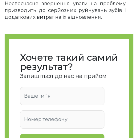
Несвоєчасне звернення уваги на проблему
призводить до серйозних руйнувань зубів і
додаткових витрат на їх відновлення.
Показання до
ремінералізації
Процедура може проводитися як в
Хочете такий самий
профілактичних, так і в лікувальних цілях.
результат?
Профілактична
Запишіться до нас на прийом
рекомендована:
при аномаліях зубного ряду;
під час вагітності та годування малюка
грудьми;
після закінчення ортодонтичного
лікування з використанням
спецконструкцій;