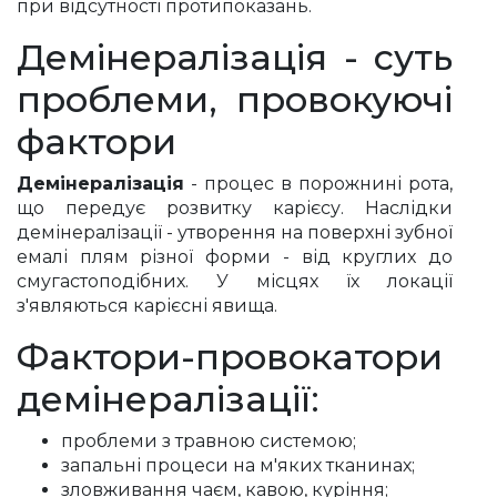
при відсутності протипоказань.
Демінералізація - суть
проблеми, провокуючі
фактори
Демінералізація
- процес в порожнині рота,
що передує розвитку карієсу. Наслідки
демінералізації - утворення на поверхні зубної
емалі плям різної форми - від круглих до
смугастоподібних. У місцях їх локації
з'являються карієсні явища.
Фактори-провокатори
демінералізації:
проблеми з травною системою;
запальні процеси на м'яких тканинах;
зловживання чаєм, кавою, куріння;