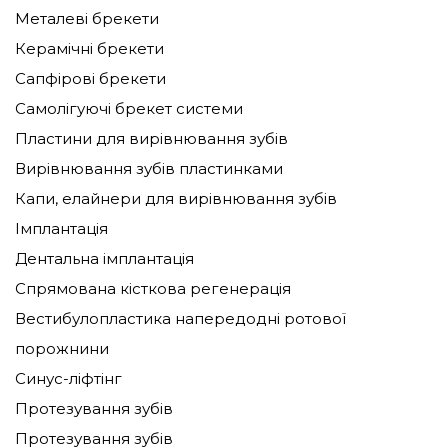
Металеві брекети
вимагає додаткового етапу - покриття емалі
гидроокисью кальцію міді. Він виконується
Керамічні брекети
після просушування.
Сапфірові брекети
Від закінчення процедури до момента
Самолігуючі брекет системи
прийому їжі повинно пройти не менше 2-х
Пластини для вирівнювання зубів
годин. Максимальний ефект гарантований
Вирівнювання зубів пластинками
пацієнтам, які після процедури приступають
до домашньої методики ремінералізації -
Капи, елайнери для вирівнювання зубів
користуються рекомендованими фахівцями
Імплантація
зубними пастами, ополіскувачами або
флосами.
Дентальна імплантація
Спрямована кісткова регенерація
Вестибулопластика напередодні ротової
порожнини
Синус-ліфтінг
Протезування зубів
Протезування зубів