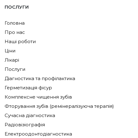
У ремінералізації відмовляють пацієнтам з:
ПОСЛУГИ
проблемами нирок;
гормональними порушеннями;
Головна
остеопорозом;
Про нас
дисфункцією щитовидної залози.
Наші роботи
У всіх інших випадках процедура абсолютно
Ціни
безпечна.
Лікарі
Які препарати
Послуги
використовуємо?
Діагностика та профілактика
Герметизація фісур
Для відновлення пошкоджених тканин
застосовуються спеціальні препарати:
Комплексне чищення зубів
Фторування зубів (ремінералізуюча терапія)
лак з вмістом фтору;
ремінералізующий гель для збереження
Сучасна діагностика
міцності емалі;
Радіовізіографія
розчин для електрофорезу і аплікацій;
Електроодонтодіагностика
порошкоподібний ремадент;