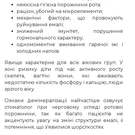
неякісна гігієна порожнини рота;
раціон, убогий на мікроелементи;
механічні фактори, що провокують
руйнування емалі;
знижений імунітет, порушення
гормонального характеру;
одномоментне вживання гарячої їжі і
холодних напоїв.
Явище характерне для всіх вікових груп. У
зоні ризику діти під час активного росту
скелета, вагітні жінки, які вживають
недостатню кількість фосфору і кальцію, люди
зрілого віку.
Ознаки демінералізації найчастіше озвучує
стоматолог при черговому огляді ротової
порожнини, так як багато пацієнтів не
акцентують увагу на зміні структури емалі, її
потемніння, що з'явилися шорсткостях.