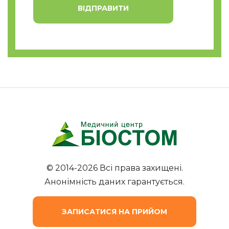
після відбілювання та зняття з зубів
ВІДПРАВИТИ
каменів.
Лікувальна ремінералізація показана
пацієнтам з наявністю білих плям на зубах,
недостатнім рівнем кальцію і фтору в
організмі, механічних пошкодженнях. Інші
показання до процедури - флюороз,
підвищена чутливість зубів, вроджена
гіпоплазія.
Протипоказання
Основна причина неприпустимість
ремінералізації
- індивідуальна
непереносимість компонентів препаратів, які
© 2014-2026 Всі права захищені.
беруть участь у процедурі. При схильності до
Анонімність даних гарантується.
прояву алергічних реакцій на
медикаментозні і фторвмісні препарати,
пацієнт повинен попередити стоматолога.
ЗАПИСАТИСЯ НА ПРИЙОМ