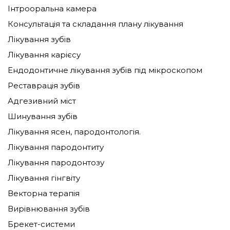
диски з фтором.
Інтрооральна камера
Консультація та складання плану лікування
У перелік препаратів входять медикаменти
без вмісту фтору.
Лікування зубів
Лікування карієсу
Як виконуємо
Ендодонтичне лікування зубів під мікроскопом
ремінералізацію
Реставрація зубів
Технологій виконання процедури стільки ж,
Адгезивний міст
скільки препаратів, що зміцнюють зубну
Шинування зубів
емаль. Найпростіший спосіб - аплікації з
Лікування ясен, пародонтологія.
використанням зміцнюючого розчину.
Лікування пародонтиту
Алгоритм:
Лікування пародонтозу
зуби очищаються від нальоту і каменю;
Лікування гінгвіту
просушування;
Векторна терапія
нанесення препарату;
Вирівнювання зубів
покриття фторлаком.
Брекет-системи
Використання магній-кальцієвого комплексу